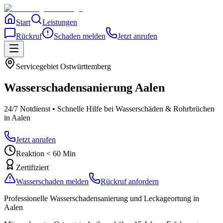
Start
Leistungen
Rückruf
Schaden melden
Jetzt anrufen
Servicegebiet
Ostwürttemberg
Wasserschadensanierung
Aalen
24/7 Notdienst • Schnelle Hilfe bei Wasserschäden & Rohrbrüchen
in Aalen
Jetzt anrufen
Reaktion < 60 Min
Zertifiziert
Wasserschaden melden
Rückruf anfordern
Professionelle Wasserschadensanierung und Leckageortung
in
Aalen