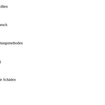
ollten
bruch
Ortungsmethoden
g
le Schäden