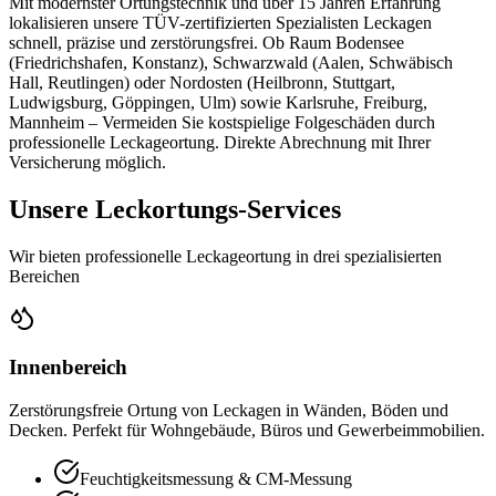
Mit modernster Ortungstechnik und über 15 Jahren Erfahrung
lokalisieren unsere TÜV-zertifizierten Spezialisten Leckagen
schnell, präzise und zerstörungsfrei. Ob Raum Bodensee
(Friedrichshafen, Konstanz), Schwarzwald (Aalen, Schwäbisch
Hall, Reutlingen) oder Nordosten (Heilbronn, Stuttgart,
Ludwigsburg, Göppingen, Ulm) sowie Karlsruhe, Freiburg,
Mannheim – Vermeiden Sie kostspielige Folgeschäden durch
professionelle Leckageortung. Direkte Abrechnung mit Ihrer
Versicherung möglich.
Unsere Leckortungs-Services
Wir bieten professionelle Leckageortung in drei spezialisierten
Bereichen
Innenbereich
Zerstörungsfreie Ortung von Leckagen in Wänden, Böden und
Decken. Perfekt für Wohngebäude, Büros und Gewerbeimmobilien.
Feuchtigkeitsmessung & CM-Messung