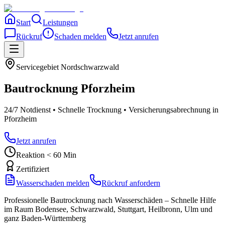
Start
Leistungen
Rückruf
Schaden melden
Jetzt anrufen
Servicegebiet
Nordschwarzwald
Bautrocknung
Pforzheim
24/7 Notdienst • Schnelle Trocknung • Versicherungsabrechnung
in
Pforzheim
Jetzt anrufen
Reaktion < 60 Min
Zertifiziert
Wasserschaden melden
Rückruf anfordern
Professionelle Bautrocknung nach Wasserschäden – Schnelle Hilfe
im Raum Bodensee, Schwarzwald, Stuttgart, Heilbronn, Ulm und
ganz Baden-Württemberg