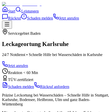
Start
Leistungen
Rückruf
Schaden melden
Jetzt anrufen
Servicegebiet
Baden
Leckageortung
Karlsruhe
24/7 Notdienst • Schnelle Hilfe bei Wasserschäden
in Karlsruhe
Jetzt anrufen
Reaktion < 60 Min
TÜV-zertifiziert
Schaden melden
Rückruf anfordern
Präzise Leckortung bei Wasserschäden – Schnelle Hilfe in Stuttgart,
Karlsruhe, Bodensee, Heilbronn, Ulm und ganz Baden-
Württemberg