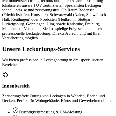
Mit modernster Ortungstechnik und über 15 Jahren Erfahrung
lokalisieren unsere TÜV-zertifizierten Spezialisten Leckagen
schnell, präzise und zerstörungsfrei. Ob Raum Bodensee
(Friedrichshafen, Konstanz), Schwarzwald (Aalen, Schwäbisch
Hall, Reutlingen) oder Nordosten (Heilbronn, Stuttgart,
Ludwigsburg, Göppingen, Ulm) sowie Karlsruhe, Freiburg,
Mannheim – Vermeiden Sie kostspielige Folgeschäden durch
professionelle Leckageortung. Direkte Abrechnung mit Ihrer
Versicherung möglich.
Unsere Leckortungs-Services
Wir bieten professionelle Leckageortung in drei spezialisierten
Bereichen
Innenbereich
Zerstörungsfreie Ortung von Leckagen in Wänden, Böden und
Decken. Perfekt für Wohngebäude, Büros und Gewerbeimmobilien.
Feuchtigkeitsmessung & CM-Messung