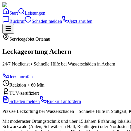
Start
Leistungen
Rückruf
Schaden melden
Jetzt anrufen
Servicegebiet
Ortenau
Leckageortung
Achern
24/7 Notdienst • Schnelle Hilfe bei Wasserschäden
in Achern
Jetzt anrufen
Reaktion < 60 Min
TÜV-zertifiziert
Schaden melden
Rückruf anfordern
Präzise Leckortung bei Wasserschäden – Schnelle Hilfe in Stuttgar
Mit modernster Ortungstechnik und über 15 Jahren Erfahrung lokalisi
Schwarzwald (Aalen, Schwäbisch Hall, Reutlingen) oder Nordosten (