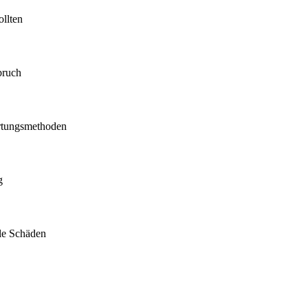
ollten
bruch
Ortungsmethoden
g
le Schäden