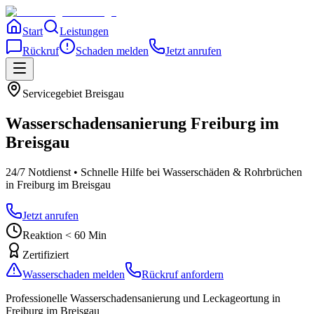
Start
Leistungen
Rückruf
Schaden melden
Jetzt anrufen
Servicegebiet
Breisgau
Wasserschadensanierung
Freiburg im
Breisgau
24/7 Notdienst • Schnelle Hilfe bei Wasserschäden & Rohrbrüchen
in Freiburg im Breisgau
Jetzt anrufen
Reaktion < 60 Min
Zertifiziert
Wasserschaden melden
Rückruf anfordern
Professionelle Wasserschadensanierung und Leckageortung
in
Freiburg im Breisgau