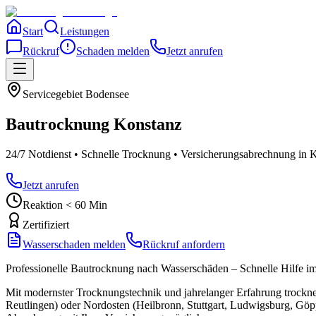
Start
Leistungen
Rückruf
Schaden melden
Jetzt anrufen
Servicegebiet
Bodensee
Bautrocknung
Konstanz
24/7 Notdienst • Schnelle Trocknung • Versicherungsabrechnung
in 
Jetzt anrufen
Reaktion < 60 Min
Zertifiziert
Wasserschaden melden
Rückruf anfordern
Professionelle Bautrocknung nach Wasserschäden – Schnelle Hilfe 
Mit modernster Trocknungstechnik und jahrelanger Erfahrung trockn
Reutlingen) oder Nordosten (Heilbronn, Stuttgart, Ludwigsburg, Gö