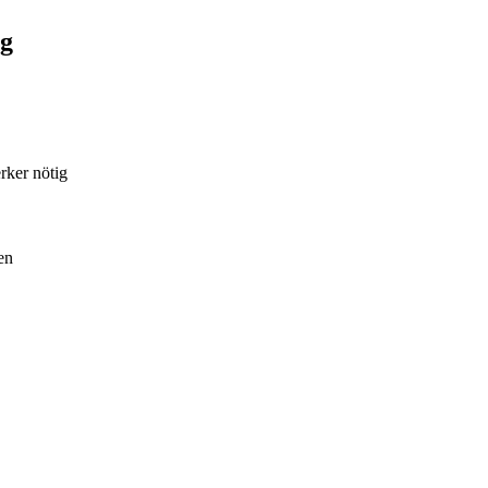
ng
rker nötig
en