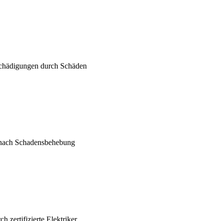
chädigungen durch Schäden
l nach Schadensbehebung
 zertifizierte Elektriker