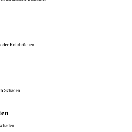
n oder Rohrbrüchen
ch Schäden
ten
eschäden