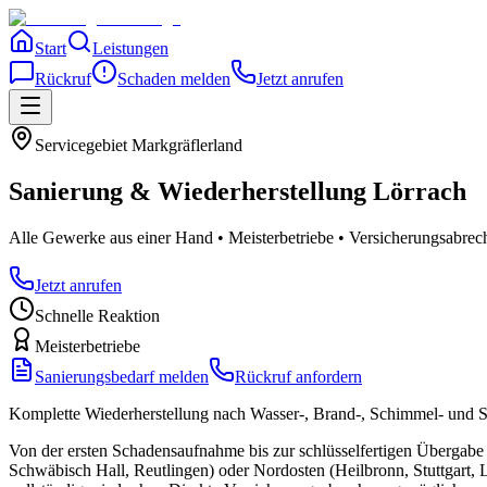
Start
Leistungen
Rückruf
Schaden melden
Jetzt anrufen
Servicegebiet
Markgräflerland
Sanierung & Wiederherstellung
Lörrach
Alle Gewerke aus einer Hand • Meisterbetriebe • Versicherungsabre
Jetzt anrufen
Schnelle Reaktion
Meisterbetriebe
Sanierungsbedarf melden
Rückruf anfordern
Komplette Wiederherstellung nach Wasser-, Brand-, Schimmel- und
Von der ersten Schadensaufnahme bis zur schlüsselfertigen Übergab
Schwäbisch Hall, Reutlingen) oder Nordosten (Heilbronn, Stuttgart, 