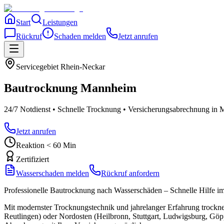
Start
Leistungen
Rückruf
Schaden melden
Jetzt anrufen
Servicegebiet
Rhein-Neckar
Bautrocknung
Mannheim
24/7 Notdienst • Schnelle Trocknung • Versicherungsabrechnung
in 
Jetzt anrufen
Reaktion < 60 Min
Zertifiziert
Wasserschaden melden
Rückruf anfordern
Professionelle Bautrocknung nach Wasserschäden – Schnelle Hilfe 
Mit modernster Trocknungstechnik und jahrelanger Erfahrung trockn
Reutlingen) oder Nordosten (Heilbronn, Stuttgart, Ludwigsburg, Gö