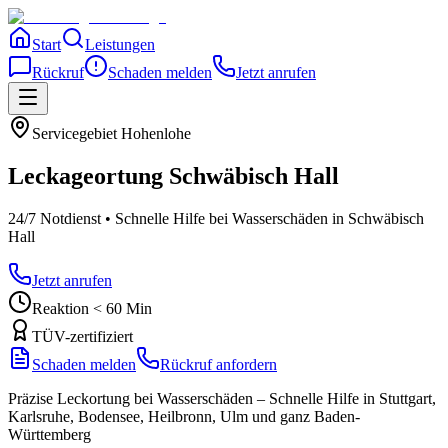
Start
Leistungen
Rückruf
Schaden melden
Jetzt anrufen
Servicegebiet
Hohenlohe
Leckageortung
Schwäbisch Hall
24/7 Notdienst • Schnelle Hilfe bei Wasserschäden
in Schwäbisch
Hall
Jetzt anrufen
Reaktion < 60 Min
TÜV-zertifiziert
Schaden melden
Rückruf anfordern
Präzise Leckortung bei Wasserschäden – Schnelle Hilfe in Stuttgart,
Karlsruhe, Bodensee, Heilbronn, Ulm und ganz Baden-
Württemberg