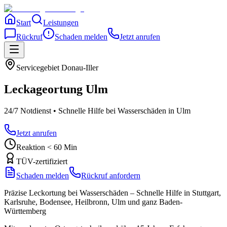
Start
Leistungen
Rückruf
Schaden melden
Jetzt anrufen
Servicegebiet
Donau-Iller
Leckageortung
Ulm
24/7 Notdienst • Schnelle Hilfe bei Wasserschäden
in Ulm
Jetzt anrufen
Reaktion < 60 Min
TÜV-zertifiziert
Schaden melden
Rückruf anfordern
Präzise Leckortung bei Wasserschäden – Schnelle Hilfe in Stuttgart,
Karlsruhe, Bodensee, Heilbronn, Ulm und ganz Baden-
Württemberg