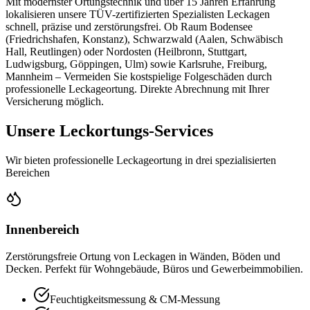
Mit modernster Ortungstechnik und über 15 Jahren Erfahrung
lokalisieren unsere TÜV-zertifizierten Spezialisten Leckagen
schnell, präzise und zerstörungsfrei. Ob Raum Bodensee
(Friedrichshafen, Konstanz), Schwarzwald (Aalen, Schwäbisch
Hall, Reutlingen) oder Nordosten (Heilbronn, Stuttgart,
Ludwigsburg, Göppingen, Ulm) sowie Karlsruhe, Freiburg,
Mannheim – Vermeiden Sie kostspielige Folgeschäden durch
professionelle Leckageortung. Direkte Abrechnung mit Ihrer
Versicherung möglich.
Unsere Leckortungs-Services
Wir bieten professionelle Leckageortung in drei spezialisierten
Bereichen
Innenbereich
Zerstörungsfreie Ortung von Leckagen in Wänden, Böden und
Decken. Perfekt für Wohngebäude, Büros und Gewerbeimmobilien.
Feuchtigkeitsmessung & CM-Messung