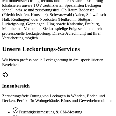
Mit modernster Ortungstechnik und über 15 Jahren Erfahrung
lokalisieren unsere TÜV-zertifizierten Spezialisten Leckagen
schnell, präzise und zerstörungsfrei. Ob Raum Bodensee
(Friedrichshafen, Konstanz), Schwarzwald (Aalen, Schwäbisch
Hall, Reutlingen) oder Nordosten (Heilbronn, Stuttgart,
Ludwigsburg, Göppingen, Ulm) sowie Karlsruhe, Freiburg,
Mannheim – Vermeiden Sie kostspielige Folgeschäden durch
professionelle Leckageortung. Direkte Abrechnung mit Ihrer
Versicherung möglich.
Unsere Leckortungs-Services
Wir bieten professionelle Leckageortung in drei spezialisierten
Bereichen
Innenbereich
Zerstörungsfreie Ortung von Leckagen in Wänden, Böden und
Decken. Perfekt für Wohngebäude, Büros und Gewerbeimmobilien.
Feuchtigkeitsmessung & CM-Messung