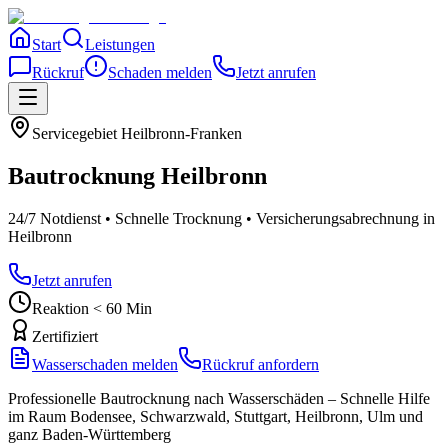
Start
Leistungen
Rückruf
Schaden melden
Jetzt anrufen
Servicegebiet
Heilbronn-Franken
Bautrocknung
Heilbronn
24/7 Notdienst • Schnelle Trocknung • Versicherungsabrechnung
in
Heilbronn
Jetzt anrufen
Reaktion < 60 Min
Zertifiziert
Wasserschaden melden
Rückruf anfordern
Professionelle Bautrocknung nach Wasserschäden – Schnelle Hilfe
im Raum Bodensee, Schwarzwald, Stuttgart, Heilbronn, Ulm und
ganz Baden-Württemberg