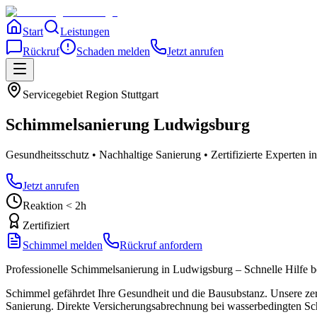
Start
Leistungen
Rückruf
Schaden melden
Jetzt anrufen
Servicegebiet
Region Stuttgart
Schimmelsanierung
Ludwigsburg
Gesundheitsschutz • Nachhaltige Sanierung • Zertifizierte Experten
in
Jetzt anrufen
Reaktion < 2h
Zertifiziert
Schimmel melden
Rückruf anfordern
Professionelle Schimmelsanierung in Ludwigsburg – Schnelle Hilfe be
Schimmel gefährdet Ihre Gesundheit und die Bausubstanz. Unsere zert
Sanierung. Direkte Versicherungsabrechnung bei wasserbedingten S