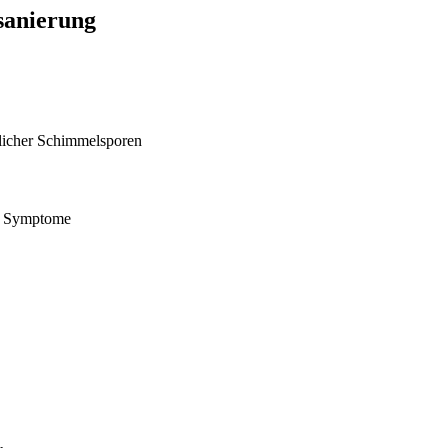
lsanierung
dlicher Schimmelsporen
er Symptome