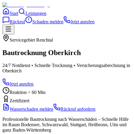
Start
Leistungen
Rückruf
Schaden melden
Jetzt anrufen
Servicegebiet
Renchtal
Bautrocknung
Oberkirch
24/7 Notdienst • Schnelle Trocknung • Versicherungsabrechnung
in
Oberkirch
Jetzt anrufen
Reaktion < 60 Min
Zertifiziert
Wasserschaden melden
Rückruf anfordern
Professionelle Bautrocknung nach Wasserschäden – Schnelle Hilfe
im Raum Bodensee, Schwarzwald, Stuttgart, Heilbronn, Ulm und
ganz Baden-Württemberg