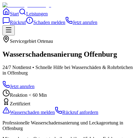
Start
Leistungen
Rückruf
Schaden melden
Jetzt anrufen
Servicegebiet
Ortenau
Wasserschadensanierung
Offenburg
24/7 Notdienst • Schnelle Hilfe bei Wasserschäden & Rohrbrüchen
in Offenburg
Jetzt anrufen
Reaktion < 60 Min
Zertifiziert
Wasserschaden melden
Rückruf anfordern
Professionelle Wasserschadensanierung und Leckageortung
in
Offenburg