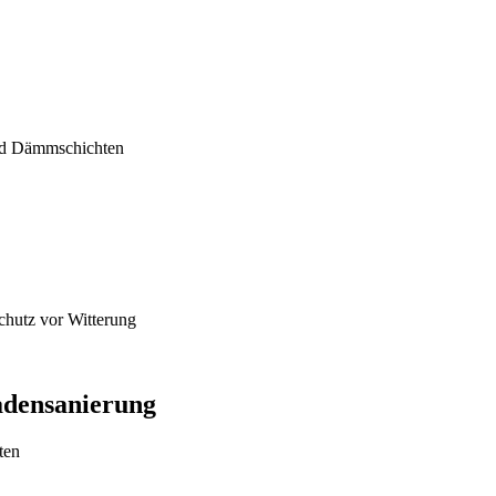
nd Dämmschichten
chutz vor Witterung
hadensanierung
ten