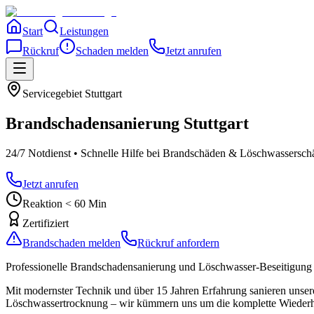
Start
Leistungen
Rückruf
Schaden melden
Jetzt anrufen
Servicegebiet
Stuttgart
Brandschadensanierung
Stuttgart
24/7 Notdienst • Schnelle Hilfe bei Brandschäden & Löschwassersch
Jetzt anrufen
Reaktion < 60 Min
Zertifiziert
Brandschaden melden
Rückruf anfordern
Professionelle Brandschadensanierung und Löschwasser-Beseitigung 
Mit modernster Technik und über 15 Jahren Erfahrung sanieren unsere
Löschwassertrocknung – wir kümmern uns um die komplette Wiederher