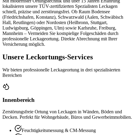
Mit modernster Ortungstechnik und über 15 Jahren Erfahrung
lokalisieren unsere TÜV-zertifizierten Spezialisten Leckagen
schnell, präzise und zerstörungsfrei. Ob Raum Bodensee
(Friedrichshafen, Konstanz), Schwarzwald (Aalen, Schwäbisch
Hall, Reutlingen) oder Nordosten (Heilbronn, Stuttgart,
Ludwigsburg, Göppingen, Ulm) sowie Karlsruhe, Freiburg,
Mannheim – Vermeiden Sie kostspielige Folgeschäden durch
professionelle Leckageortung. Direkte Abrechnung mit Ihrer
Versicherung möglich.
Unsere Leckortungs-Services
Wir bieten professionelle Leckageortung in drei spezialisierten
Bereichen
Innenbereich
Zerstörungsfreie Ortung von Leckagen in Wänden, Böden und
Decken. Perfekt für Wohngebäude, Büros und Gewerbeimmobilien.
Feuchtigkeitsmessung & CM-Messung