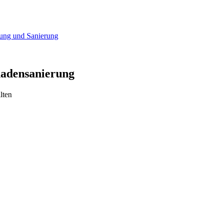
nung und Sanierung
chadensanierung
lten