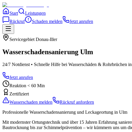
Start
Leistungen
Rückruf
Schaden melden
Jetzt anrufen
Servicegebiet
Donau-Iller
Wasserschadensanierung
Ulm
24/7 Notdienst • Schnelle Hilfe bei Wasserschäden & Rohrbrüchen
in
Jetzt anrufen
Reaktion < 60 Min
Zertifiziert
Wasserschaden melden
Rückruf anfordern
Professionelle Wasserschadensanierung und Leckageortung
in Ulm
Mit modernster Ortungstechnik und über 15 Jahren Erfahrung sanieren 
Bautrocknung bis zur Schimmelprävention – wir kümmern uns um die 